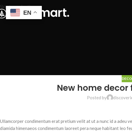
Skip to navigation
EN
Skip to main content
DECO
New home decor 
Posted by
discoveri
Ullamcorper condimentum erat pretium velit at ut a nunc id a adeu ve
diamida himenaeos condimentum laoreet pera neque habitant leo feugia