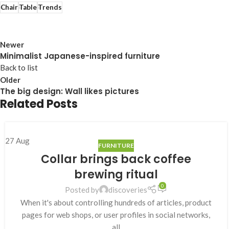
Chair
Table
Trends
Newer
Minimalist Japanese-inspired furniture
Back to list
Older
The big design: Wall likes pictures
Related Posts
27
Aug
FURNITURE
Collar brings back coffee
brewing ritual
0
Posted by
discoveries
When it's about controlling hundreds of articles, product
pages for web shops, or user profiles in social networks,
all