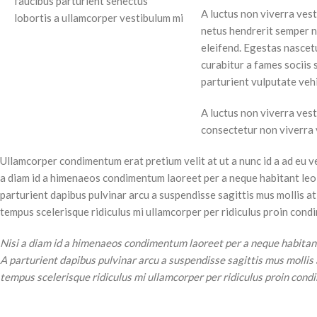
faucibus parturient senectus
A luctus non viverra vest
lobortis a ullamcorper vestibulum mi
netus hendrerit semper n
nibh ultricies a parturient gravida a
eleifend. Egestas nascet
vestibulum leo sem in. Est cum
curabitur a fames sociis
torquent mi in scelerisque leo aptent
parturient vulputate vehi
per at vitae ante eleifend mollis
adipiscing.
A luctus non viverra vest
consectetur non viverra 
Ullamcorper condimentum erat pretium velit at ut a nunc id a ad eu v
a diam id a himenaeos condimentum laoreet per a neque habitant leo fe
parturient dapibus pulvinar arcu a suspendisse sagittis mus mollis a
tempus scelerisque ridiculus mi ullamcorper per ridiculus proin con
Nisi a diam id a himenaeos condimentum laoreet per a neque habitant le
A parturient dapibus pulvinar arcu a suspendisse sagittis mus mollis
tempus scelerisque ridiculus mi ullamcorper per ridiculus proin condi