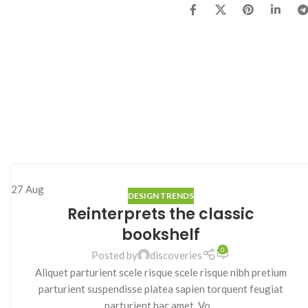
27
Aug
DESIGN TRENDS
Reinterprets the classic
bookshelf
0
Posted by
discoveries
Aliquet parturient scele risque scele risque nibh pretium
parturient suspendisse platea sapien torquent feugiat
parturient hac amet. Vo...