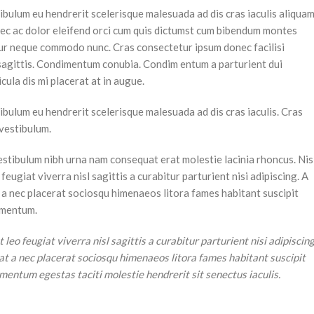
ibulum eu hendrerit scelerisque malesuada ad dis cras iaculis aliqua
ec ac dolor eleifend orci cum quis dictumst cum bibendum montes
ur neque commodo nunc. Cras consectetur ipsum donec facilisi
 sagittis. Condimentum conubia. Condim entum a parturient dui
cula dis mi placerat at in augue.
ibulum eu hendrerit scelerisque malesuada ad dis cras iaculis. Cras
vestibulum.
estibulum nibh urna nam consequat erat molestie lacinia rhoncus. Nis
ugiat viverra nisl sagittis a curabitur parturient nisi adipiscing. A
t a nec placerat sociosqu himenaeos litora fames habitant suscipit
dimentum.
o feugiat viverra nisl sagittis a curabitur parturient nisi adipiscing
 at a nec placerat sociosqu himenaeos litora fames habitant suscipit
mentum egestas taciti molestie hendrerit sit senectus iaculis.