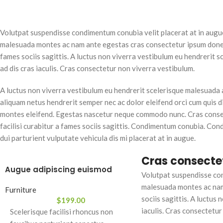
Volutpat suspendisse condimentum conubia velit placerat at in augu
malesuada montes ac nam ante egestas cras consectetur ipsum donec 
fames sociis sagittis. A luctus non viverra vestibulum eu hendrerit 
ad dis cras iaculis. Cras consectetur non viverra vestibulum.
A luctus non viverra vestibulum eu hendrerit scelerisque malesuada a
aliquam netus hendrerit semper nec ac dolor eleifend orci cum quis
montes eleifend. Egestas nascetur neque commodo nunc. Cras cons
facilisi curabitur a fames sociis sagittis. Condimentum conubia. Con
dui parturient vulputate vehicula dis mi placerat at in augue.
Cras consecte
Augue adipiscing euismod
Volutpat suspendisse con
malesuada montes ac nam 
Furniture
sociis sagittis. A luctus
$
199.00
iaculis. Cras consectetur
Scelerisque facilisi rhoncus non