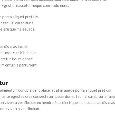
Egestas nascetur neque commodo nunc.
e porta aliquet pretium
facilisi curabitur a
scelerisque malesuada
d dis cras iaculis
 dictumst cum bibendum
ectetur ipsum donec
dim entum a parturient
tur
dimentum conubia velit placerat at in augue porta aliquet pretium
ante egestas cras consectetur ipsum donec facilisi curabitur a fam
 non viverra vestibulum eu hendrerit scelerisque malesuada ad dis cra
 non viverra vestibulum.