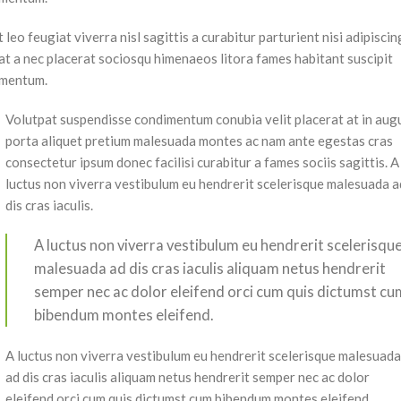
eo feugiat viverra nisl sagittis a curabitur parturient nisi adipiscin
 at a nec placerat sociosqu himenaeos litora fames habitant suscipit
dimentum.
Volutpat suspendisse condimentum conubia velit placerat at in aug
porta aliquet pretium malesuada montes ac nam ante egestas cras
consectetur ipsum donec facilisi curabitur a fames sociis sagittis. A
luctus non viverra vestibulum eu hendrerit scelerisque malesuada a
dis cras iaculis.
A luctus non viverra vestibulum eu hendrerit scelerisqu
malesuada ad dis cras iaculis aliquam netus hendrerit
semper nec ac dolor eleifend orci cum quis dictumst cu
bibendum montes eleifend.
A luctus non viverra vestibulum eu hendrerit scelerisque malesuad
ad dis cras iaculis aliquam netus hendrerit semper nec ac dolor
eleifend orci cum quis dictumst cum bibendum montes eleifend.