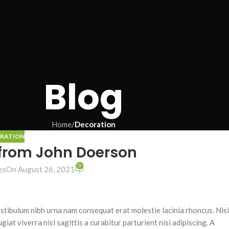
Blog
Home
/
Decoration
RATION
from John Doerson
0
es
On August 26, 2021
stibulum nibh urna nam consequat erat molestie lacinia rhoncus. Nisi
t viverra nisl sagittis a curabitur parturient nisi adipiscing. A